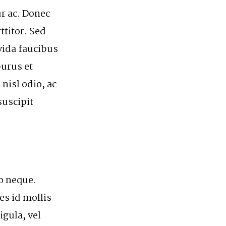
ur ac. Donec
titor. Sed
vida faucibus
purus et
nisl odio, ac
suscipit
io neque.
es id mollis
igula, vel