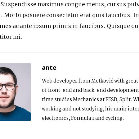
i. Suspendisse maximus congue metus, cursus pulv
. Morbi posuere consectetur erat quis faucibus. I
es ac ante ipsum primis in faucibus. Quisque qui
titor mi.
ante
Web developer from Metković with grea
of front-end and back-end development.
time studies Mechanics at FESB, Split. 
working and not studying, his main inter
electronics, Formula 1 and cycling.