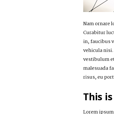
Nam ornare lor
Curabitur luc
in, faucibus v
vehicula nis
vestibulum et
malesuada fam
risus, eu port
This is
Lorem ipsum d