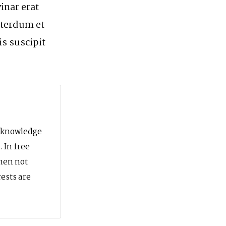
inar erat
nterdum et
s suscipit
t knowledge
 In free
When not
ests are