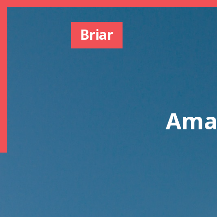
Briar
Amaz