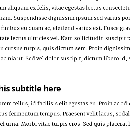
m aliquam ex felis, vitae egestas lectus consectet
diam. Suspendisse dignissim ipsum sed varius port
 finibus eu quam ac, eleifend varius est. Fusce gra
tate lectus ultricies vel. Nam sollicitudin suscipit 
eu cursus turpis, quis dictum sem. Proin dignissim 
lacinia ut. Sed vel dolor suscipit, dictum libero id, 
his subtitle here
em tellus, id facilisis elit egestas eu. Proin ac od
tus fermentum tempus. Praesent velit lacus, sodal
el urna. Morbi vitae turpis eros. Sed quis placerat l